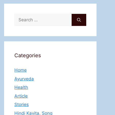
Search
for:
Categories
Home
Ayurveda
Health
Article
Stories
Hindi Kavita, Song