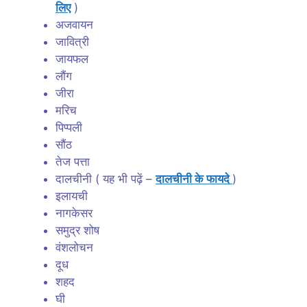
लिए
)
अजवायन
जावित्री
जायफल
लौंग
जीरा
मरिच
पिप्पली
सौंठ
तेज पत्ता
दालचीनी ( यह भी पढ़ें –
दालचीनी के फायदे
)
इलायची
नागकेसर
समुद्र शोष
वंशलोचन
दूध
शहद
घी