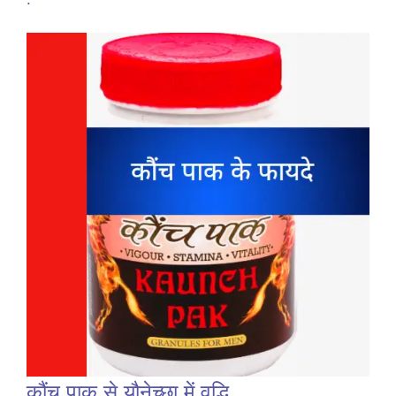
कौंच पाक से यौनेच्छा में वृद्धि