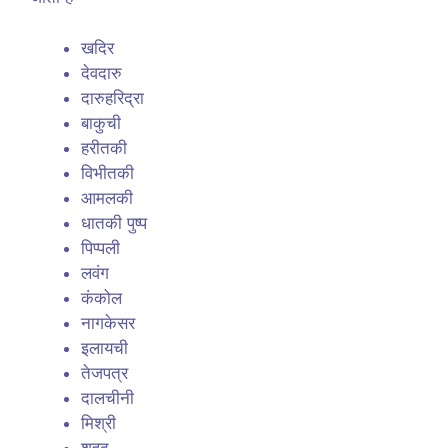
खदिर
देवदारु
दारुहरिद्रा
बाकुची
हरीतकी
विभीतकी
आमलकी
धातकी पुष्प
पिप्पली
लवंग
कंकोल
नागकेसर
इलायची
तेजपत्र
दालचीनी
मिश्री
शहद