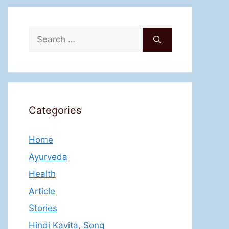
Search
for:
Categories
Home
Ayurveda
Health
Article
Stories
Hindi Kavita, Song