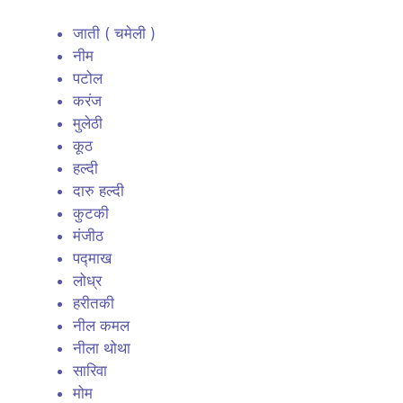
जाती ( चमेली )
नीम
पटोल
करंज
मुलेठी
कूठ
हल्दी
दारु हल्दी
कुटकी
मंजीठ
पद्माख
लोध्र
हरीतकी
नील कमल
नीला थोथा
सारिवा
मोम