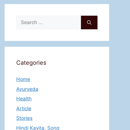
Search
for:
Categories
Home
Ayurveda
Health
Article
Stories
Hindi Kavita, Song