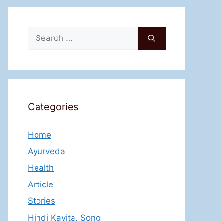
Search
for:
Categories
Home
Ayurveda
Health
Article
Stories
Hindi Kavita, Song