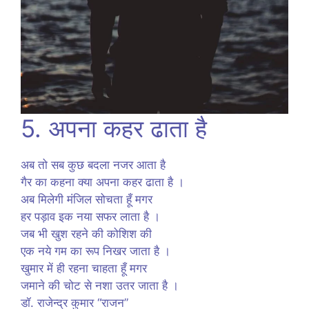
5. अपना कहर ढाता है
अब तो सब कुछ बदला नजर आता है
गैर का कहना क्या अपना कहर ढाता है ।
अब मिलेगी मंजिल सोचता हूँ मगर
हर पड़ाव इक नया सफर लाता है ।
जब भी खुश रहने की कोशिश की
एक नये गम का रूप निखर जाता है ।
खुमार में ही रहना चाहता हूँ मगर
जमाने की चोट से नशा उतर जाता है ।
डॉ. राजेन्द्र कुमार “राजन”