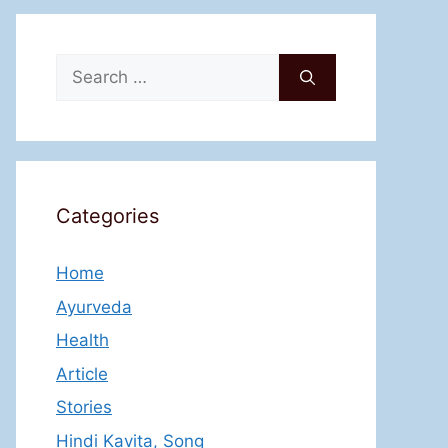
Search
for:
Categories
Home
Ayurveda
Health
Article
Stories
Hindi Kavita, Song