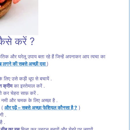
ैसे करें ?
ृतिक और घरेलू उपाय बता रहे हैं जिन्हें अपनाकर आप त्वचा का
भूख लगने की सबसे अच्छी दवा
)
 लिए उसे कड़ी धूप से बचायें .
न क्रीम
का इस्तेमाल करें .
गो कर चेहरा साफ़ करें .
िक नमी और चमक के लिए अच्छा है .
. (
और पढ़ें – सबसे अच्छा फेशियल कौनसा है ?
)
गी .
ै .
र
नीबू का रस
मिला कर उबटन बनायें और चेहरे पर लगायें .