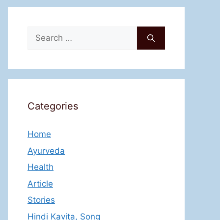
Search
for:
Categories
Home
Ayurveda
Health
Article
Stories
Hindi Kavita, Song