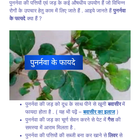
पुनर्नवा की पत्तियों एवं जड़ के कई औषधीय उपयोग हैं जो विभिन्न
रोगों के उपचार हेतु काम में लिए जाते हैं . आइये जानते हैं
पुनर्नवा
के फायदे
क्या हैं ?
पुनर्नवा की जड़ को दूध के साथ पीने से खूनी
बवासीर
में
फायदा होता है . ( यह भी पढ़ें –
बवासीर का इलाज
)
पुनर्नवा की जड़ का चूर्ण सेवन करने से पेट में
गैस
की
समस्या में आराम मिलता है .
पुनर्नवा की पत्तियों की सब्जी बना कर खाने से
लिवर
से