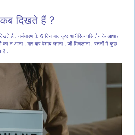
 कब दिखते हैं ?
दिखते हैं . गर्भधारण के 6 दिन बाद कुछ शारीरिक परिवर्तन के आधार
री का न आना , बार बार पेशाब लगना , जी मिचलाना , स्तनों में कुछ
हैं .