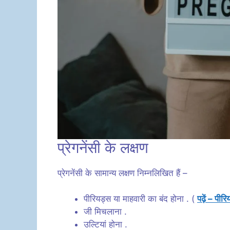
प्रेगनेंसी के लक्षण
प्रेगनेंसी के सामान्य लक्षण निम्नलिखित हैं –
पीरियड्स या माहवारी का बंद होना . (
पढ़ें – पीरि
जी मिचलाना .
उल्टियां होना .