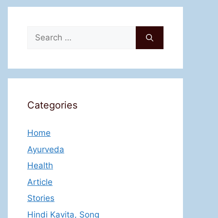
Search
for:
Categories
Home
Ayurveda
Health
Article
Stories
Hindi Kavita, Song