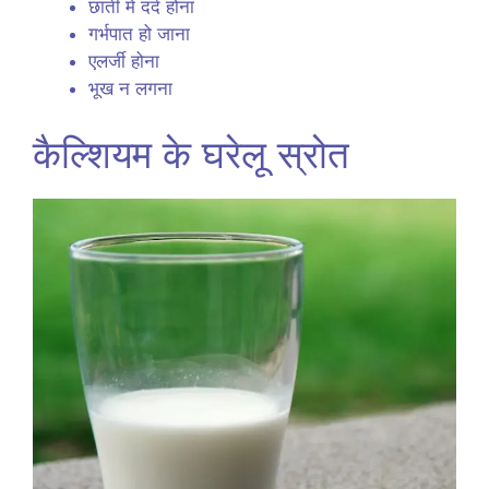
छाती में दर्द होना
गर्भपात हो जाना
एलर्जी होना
भूख न लगना
कैल्शियम के घरेलू स्रोत