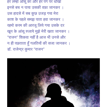
हर लम्हा आँसू का और हर पग पर धोखा
इनसे बच न पाया उसकी वफ़ा जानकर ।
उस हादसे में सब कुछ उजड़ गया मेरा
काश के पहले समझ पाता हवा जानकर ।
रहमो करम की आरजू लिये गया उसके दर
खून के आंसू रुलाये मुझे मेरी खता जानकर ।
“राजन” शिकवा नहीं है आज भी उनसे और
न ही पछताता हूँ गलतियों की सजा जानकर ।
डॉ. राजेन्द्र कुमार “राजन”