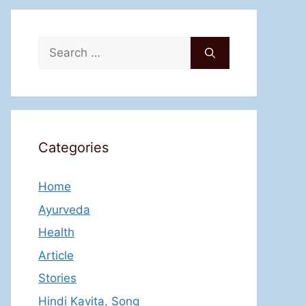
Search
for:
Categories
Home
Ayurveda
Health
Article
Stories
Hindi Kavita, Song