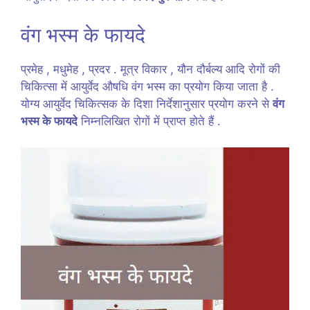
वंग भस्म के फायदे
प्रमेह , मधुमेह , प्रदर . मूत्र विकार , यौन दौर्बल्य आदि रोगों की
चिकित्सा में आयुर्वेद औषधि वंग भस्म का प्रयोग किया जाता है .
योग्य आयुर्वेद चिकित्सक के दिशा निर्देशानुसार प्रयोग करने से
वंग
भस्म के फायदे
निम्नलिखित रोगों में प्राप्त होते हैं .