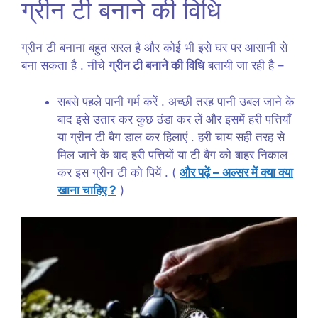
ग्रीन टी बनाने की विधि
ग्रीन टी बनाना बहुत सरल है और कोई भी इसे घर पर आसानी से
बना सकता है . नीचे
ग्रीन टी बनाने की विधि
बतायी जा रही है –
सबसे पहले पानी गर्म करें . अच्छी तरह पानी उबल जाने के
बाद इसे उतार कर कुछ ठंडा कर लें और इसमें हरी पत्तियाँ
या ग्रीन टी बैग डाल कर हिलाएं . हरी चाय सही तरह से
मिल जाने के बाद हरी पत्तियों या टी बैग को बाहर निकाल
कर इस ग्रीन टी को पियें . (
और पढ़ें – अल्सर में क्या क्या
खाना चाहिए ?
)