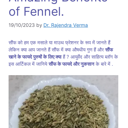
of Fennel.
19/10/2023
by
Dr. Rajendra Verma
सौंफ को हम एक मसाले या माउथ फ्रेशनर के रूप में जानते हैं
लेकिन क्या आप जानते हैं सौंफ में क्या औषधीय गुण हैं और
सौंफ
खाने के फायदे पुरुषों के लिए क्या
हैं ? आयुर्वेद और साहित्य ब्लॉग के
इस आर्टिकल में जानिये
सौंफ के फायदे और नुकसान
के बारे में .