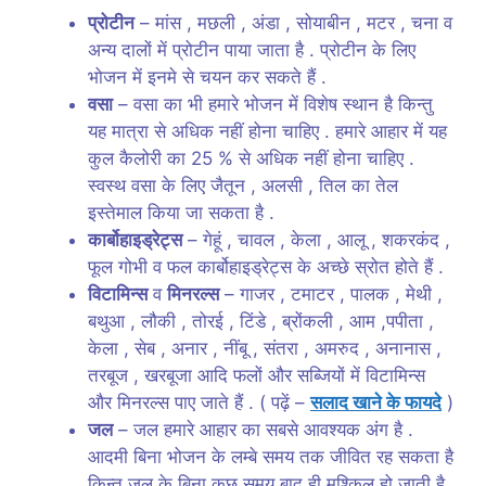
प्रोटीन
– मांस , मछली , अंडा , सोयाबीन , मटर , चना व
अन्य दालों में प्रोटीन पाया जाता है . प्रोटीन के लिए
भोजन में इनमे से चयन कर सकते हैं .
वसा
– वसा का भी हमारे भोजन में विशेष स्थान है किन्तु
यह मात्रा से अधिक नहीं होना चाहिए . हमारे आहार में यह
कुल कैलोरी का 25 % से अधिक नहीं होना चाहिए .
स्वस्थ वसा के लिए जैतून , अलसी , तिल का तेल
इस्तेमाल किया जा सकता है .
कार्बोहाइड्रेट्स
– गेहूं , चावल , केला , आलू , शकरकंद ,
फूल गोभी व फल कार्बोहाइड्रेट्स के अच्छे स्रोत होते हैं .
विटामिन्स
व
मिनरल्स
– गाजर , टमाटर , पालक , मेथी ,
बथुआ , लौकी , तोरई , टिंडे , ब्रोंकली , आम ,पपीता ,
केला , सेब , अनार , नींबू , संतरा , अमरुद , अनानास ,
तरबूज , खरबूजा आदि फलों और सब्जियों में विटामिन्स
और मिनरल्स पाए जाते हैं . ( पढ़ें –
सलाद खाने के फायदे
)
जल
– जल हमारे आहार का सबसे आवश्यक अंग है .
आदमी बिना भोजन के लम्बे समय तक जीवित रह सकता है
किन्तु जल के बिना कुछ समय बाद ही मुश्किल हो जाती है