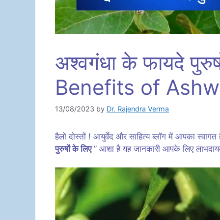
अश्वगंधा के फायदे पु
Benefits of Ash
13/08/2023
by
Dr. Rajendra Verma
हैलो दोस्तों ! आयुर्वेद और साहित्य ब्लॉग में आपका स्वा
पुरुषों के लिए
” आशा है यह जानकारी आपके लिए लाभदायक 