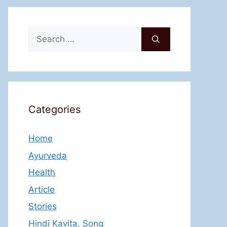
Search
for:
Categories
Home
Ayurveda
Health
Article
Stories
Hindi Kavita, Song