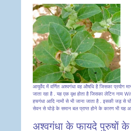
आयुर्वेद में वर्णित अश्वगंधा वह औषधि है जिसका प्रयोग 
जाता रहा है . यह एक वृक्ष होता है जिसका लेटिन नाम 
हचगंधा आदि नामों से भी जाना जाता है . इसकी जड़ से घ
सेवन से घोड़े के समान बल प्राप्त होने के कारण भी यह अ
अश्वगंधा के फायदे पुरुषों