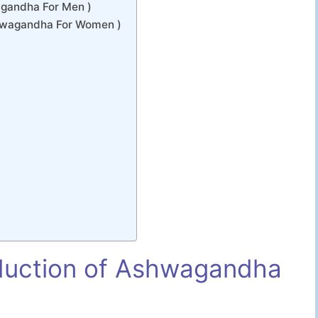
Ashwagandha For Men )
f Ashwagandha For Women )
ntroduction of Ashwagandha