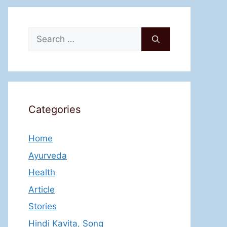
Search
for:
Categories
Home
Ayurveda
Health
Article
Stories
Hindi Kavita, Song