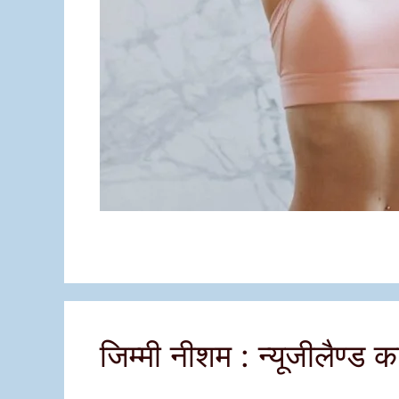
जिम्मी नीशम : न्यूजीलैण्