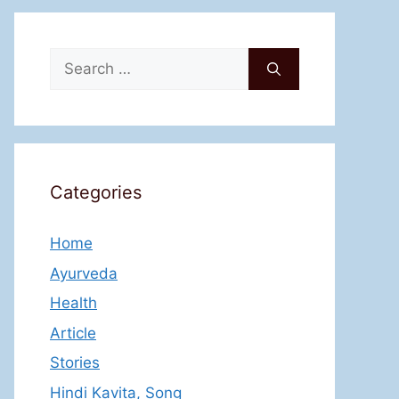
Search
for:
Categories
Home
Ayurveda
Health
Article
Stories
Hindi Kavita, Song